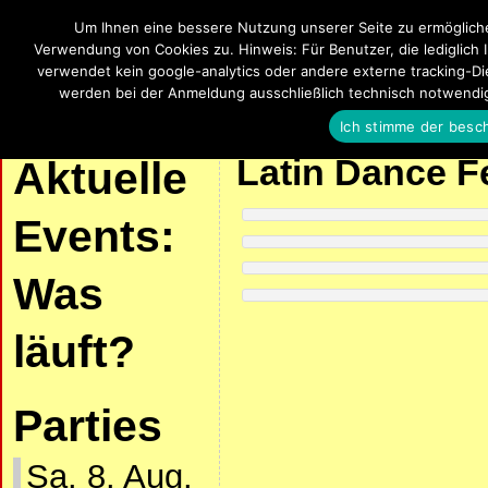
Um Ihnen eine bessere Nutzung unserer Seite zu ermöglich
SalsaUlm
Verwendung von Cookies zu. Hinweis: Für Benutzer, die lediglich 
verwendet kein google-analytics oder andere externe tracking-Die
Salsa, Bachata, Kizomba, Zouk und La
werden bei der Anmeldung ausschließlich technisch notwendi
Ich stimme der besc
| START |
AKTUELLE VERANSTALTUNGEN
SALSA UND KIZOMBA
Latin Dance F
Aktuelle
Events:
Was
läuft?
Parties
Sa. 8. Aug.