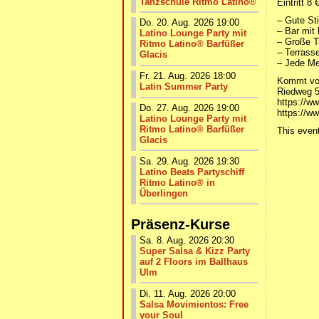
Tanzschule Ritmo Latino®
Eintritt 8 
– Gute St
Do. 20. Aug. 2026 19:00
– Bar mit 
Latino Lounge Party mit
– Große T
Ritmo Latino® Barfüßer
– Terrass
Glacis
– Jede Me
Fr. 21. Aug. 2026 18:00
Kommt vor
Latin Summer Party
Riedweg 5
https://w
Do. 27. Aug. 2026 19:00
https://w
Latino Lounge Party mit
Ritmo Latino® Barfüßer
This even
Glacis
Sa. 29. Aug. 2026 19:30
Latino Beats Partyschiff
Ritmo Latino® in
Überlingen
Präsenz-Kurse
Sa. 8. Aug. 2026 20:30
Super Salsa & Kizz Party
auf 2 Floors im Ballhaus
Ulm
Di. 11. Aug. 2026 20:00
Salsa Movimientos: Free
your Soul