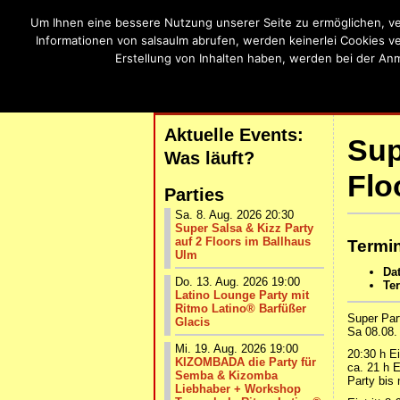
Um Ihnen eine bessere Nutzung unserer Seite zu ermöglichen, ve
SalsaU
Informationen von salsaulm abrufen, werden keinerlei Cookies v
Erstellung von Inhalten haben, werden bei der An
Salsa, Bachat
| START |
AKTUELLE VERANSTALTUNG
Aktuelle Events:
Sup
Was läuft?
Flo
Parties
Sa. 8. Aug. 2026 20:30
Super Salsa & Kizz Party
auf 2 Floors im Ballhaus
Termin
Ulm
Da
Do. 13. Aug. 2026 19:00
Te
Latino Lounge Party mit
Ritmo Latino® Barfüßer
Super Par
Glacis
Sa 08.08.
Mi. 19. Aug. 2026 19:00
20:30 h E
KIZOMBADA die Party für
ca. 21 h 
Semba & Kizomba
Party bis 
Liebhaber + Workshop