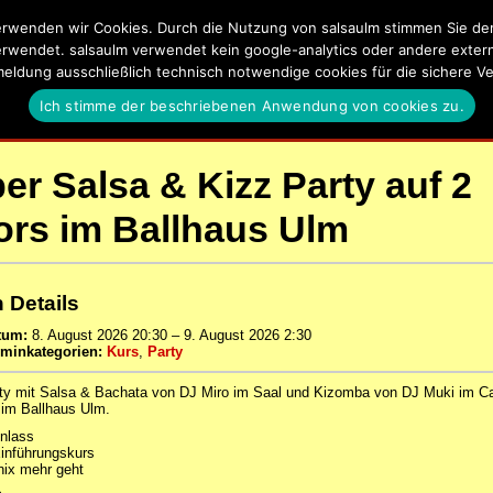
rwenden wir Cookies. Durch die Nutzung von salsaulm stimmen Sie der 
lm
erwendet. salsaulm verwendet kein google-analytics oder andere externe
meldung ausschließlich technisch notwendige cookies für die sichere
a, Kizomba, Zouk und Latin Events in Ulm, Neu-Ulm und Umgeb
Ich stimme der beschriebenen Anwendung von cookies zu.
EN
SALSA UND KIZOMBA LERNEN IN ULM
DATENSCHUTZERKLÄ
er Salsa & Kizz Party auf 2
ors im Ballhaus Ulm
 Details
tum:
8. August 2026 20:30
–
9. August 2026 2:30
rminkategorien:
Kurs
,
Party
ty mit Salsa & Bachata von DJ Miro im Saal und Kizomba von DJ Muki im C
 im Ballhaus Ulm.
inlass
Einführungskurs
nix mehr geht