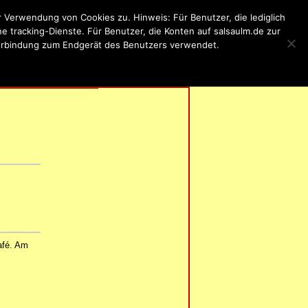
Verwendung von Cookies zu. Hinweis: Für Benutzer, die lediglich
 tracking-Dienste. Für Benutzer, die Konten auf salsaulm.de zur
 Verbindung zum Endgerät des Benutzers verwendet.
ung
RUNG
| IMPRESSUM |
afé. Am