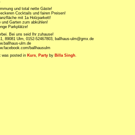
€
immung und total nette Gäste!
leckeren Cocktails und fairen Preisen!
anzfläche mit 1a Holzparkett!
e und Garten zum abkühlen!
nge Parkplätze!
bei. Bei uns seid Ihr zuhause!
1, 89081 Ulm, 0152-52467803, ballhaus-ulm@gmx.de
ww.ballhaus-ulm.de
ww.facebook.com/ballhausulm
t was posted in
Kurs
,
Party
by
Billa Singh
.