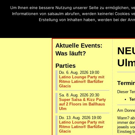
Um Ihnen eine bessere Nutzung unserer Seite zu ermöglichen, ve
SalsaU
Informationen von salsaulm abrufen, werden keinerlei Cookies v
Erstellung von Inhalten haben, werden bei der An
Salsa, Bachat
| START |
AKTUELLE VERANSTALTUNG
Aktuelle Events:
NE
Was läuft?
Ulm
Parties
Do. 6. Aug. 2026 19:00
Latino Lounge Party mit
Ritmo Latino® Barfüßer
Termin
Glacis
Dieser Te
Sa. 8. Aug. 2026 20:30
Te
Super Salsa & Kizz Party
auf 2 Floors im Ballhaus
Ulm
Am Donner
Do. 13. Aug. 2026 19:00
Wann? ab 
Latino Lounge Party mit
immer don
Ritmo Latino® Barfüßer
jeweils vo
Glacis
Einstieg 