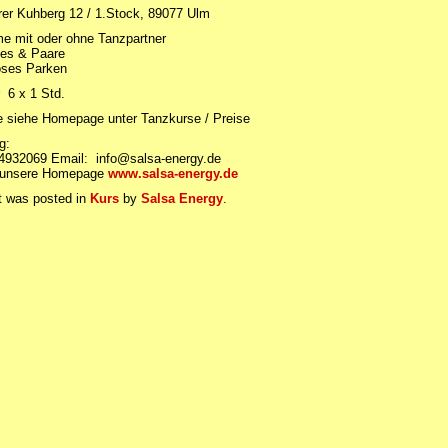
er Kuhberg 12 / 1.Stock, 89077 Ulm
me mit oder ohne Tanzpartner
gles & Paare
oses Parken
 6 x 1 Std.
e siehe Homepage unter Tanzkurse / Preise
g:
-4932069 Email: info@salsa-energy.de
r unsere Homepage
www.salsa-energy.de
t was posted in
Kurs
by
Salsa Energy
.