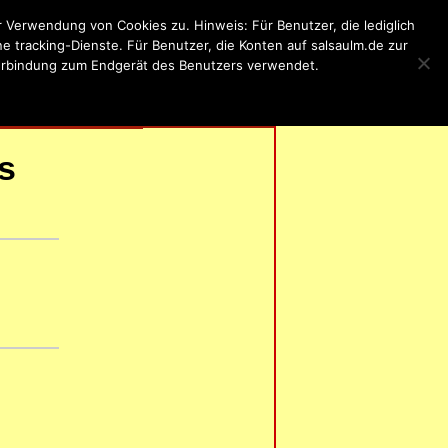
Verwendung von Cookies zu. Hinweis: Für Benutzer, die lediglich
 tracking-Dienste. Für Benutzer, die Konten auf salsaulm.de zur
 Verbindung zum Endgerät des Benutzers verwendet.
ung
RUNG
| IMPRESSUM |
s