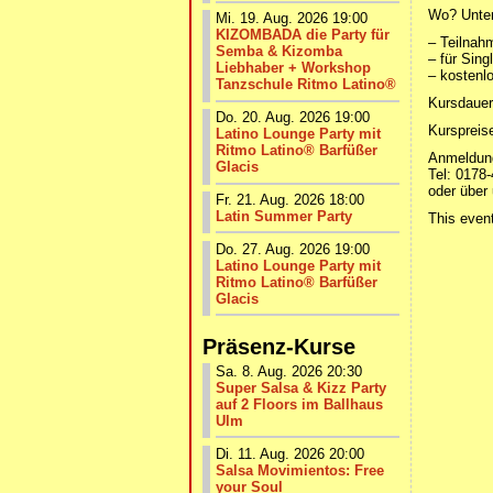
Wo? Unter
Mi. 19. Aug. 2026 19:00
KIZOMBADA die Party für
– Teilnah
Semba & Kizomba
– für Sin
Liebhaber + Workshop
– kostenl
Tanzschule Ritmo Latino®
Kursdauer
Do. 20. Aug. 2026 19:00
Kurspreis
Latino Lounge Party mit
Ritmo Latino® Barfüßer
Anmeldun
Glacis
Tel: 0178
oder übe
Fr. 21. Aug. 2026 18:00
Latin Summer Party
This even
Do. 27. Aug. 2026 19:00
Latino Lounge Party mit
Ritmo Latino® Barfüßer
Glacis
Präsenz-Kurse
Sa. 8. Aug. 2026 20:30
Super Salsa & Kizz Party
auf 2 Floors im Ballhaus
Ulm
Di. 11. Aug. 2026 20:00
Salsa Movimientos: Free
your Soul