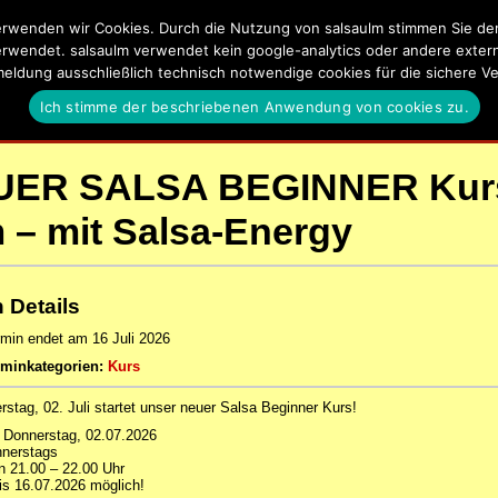
rwenden wir Cookies. Durch die Nutzung von salsaulm stimmen Sie der 
lm
erwendet. salsaulm verwendet kein google-analytics oder andere externe
meldung ausschließlich technisch notwendige cookies für die sichere
a, Kizomba, Zouk und Latin Events in Ulm, Neu-Ulm und Umgeb
Ich stimme der beschriebenen Anwendung von cookies zu.
EN
SALSA UND KIZOMBA LERNEN IN ULM
DATENSCHUTZERKLÄ
UER SALSA BEGINNER Kur
 – mit Salsa-Energy
 Details
rmin endet am 16 Juli 2026
rminkategorien:
Kurs
stag, 02. Juli startet unser neuer Salsa Beginner Kurs!
Donnerstag, 02.07.2026
nerstags
n 21.00 – 22.00 Uhr
bis 16.07.2026 möglich!