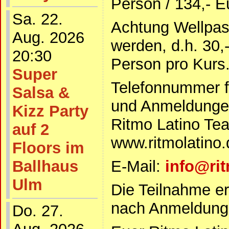
Person / 134,- E
Sa. 22.
Achtung Wellpas
Aug. 2026
werden, d.h. 30
20:30
Person pro Kurs
Super
Telefonnummer f
Salsa &
und Anmeldunge
Kizz Party
Ritmo Latino T
auf 2
www.ritmolatino.
Floors im
Ballhaus
E-Mail:
info@rit
Ulm
Die Teilnahme er
nach Anmeldung
Do. 27.