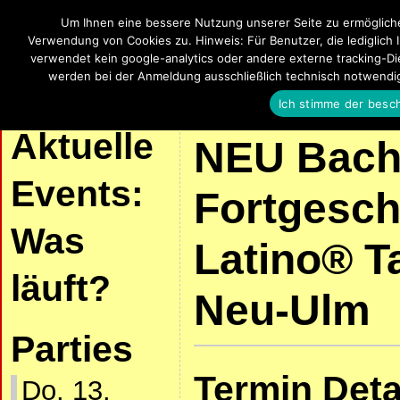
Um Ihnen eine bessere Nutzung unserer Seite zu ermöglich
SalsaUlm
Verwendung von Cookies zu. Hinweis: Für Benutzer, die lediglich 
verwendet kein google-analytics oder andere externe tracking-Die
Salsa, Bachata, Kizomba, Zouk und La
werden bei der Anmeldung ausschließlich technisch notwendi
Ich stimme der besc
| START |
AKTUELLE VERANSTALTUNGEN
SALSA UND KIZOMBA
Aktuelle
NEU Bach
Events:
Fortgesch
Was
Latino® T
läuft?
Neu-Ulm
Parties
Termin Deta
Do. 13.