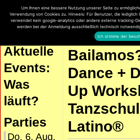
Um Ihnen eine bessere Nutzung unserer Seite zu ermöglich
SalsaUlm
Verwendung von Cookies zu. Hinweis: Für Benutzer, die lediglich 
verwendet kein google-analytics oder andere externe tracking-Die
Salsa, Bachata, Kizomba, Zouk und La
werden bei der Anmeldung ausschließlich technisch notwendi
Ich stimme der besc
| START |
AKTUELLE VERANSTALTUNGEN
SALSA UND KIZOMBA
Aktuelle
Bailamos?
Events:
Dance + 
Was
Up Works
läuft?
Tanzschul
Parties
Latino®
Do. 6. Aug.