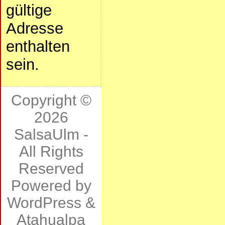
gültige
Adresse
enthalten
sein.
Copyright ©
2026
SalsaUlm
-
All Rights
Reserved
Powered by
WordPress
&
Atahualpa