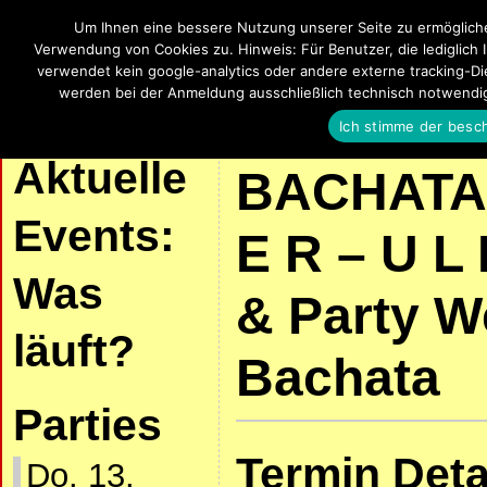
Um Ihnen eine bessere Nutzung unserer Seite zu ermöglich
SalsaUlm
Verwendung von Cookies zu. Hinweis: Für Benutzer, die lediglich 
verwendet kein google-analytics oder andere externe tracking-Die
Salsa, Bachata, Kizomba, Zouk und La
werden bei der Anmeldung ausschließlich technisch notwendi
Ich stimme der besc
| START |
AKTUELLE VERANSTALTUNGEN
SALSA UND KIZOMBA
Aktuelle
BACHATA 
Events:
E R – U L
Was
& Party W
läuft?
Bachata
Parties
Termin Deta
Do. 13.