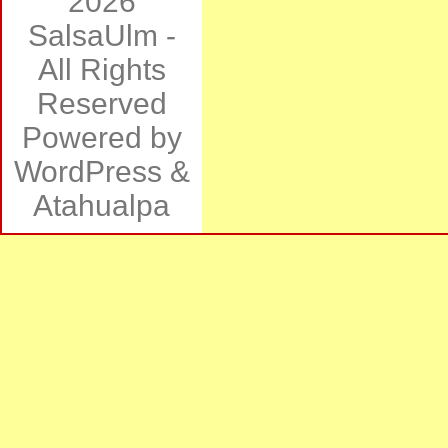
2026
SalsaUlm
-
All Rights
Reserved
Powered by
WordPress
&
Atahualpa