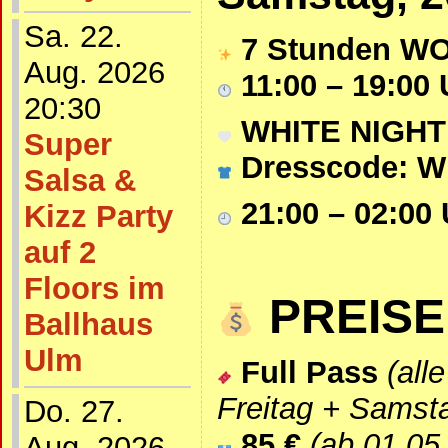
Sa. 22.
7 Stunden 
Aug. 2026
11:00 – 19:00 
20:30
WHITE NIGHT
Super
Dresscode: W
Salsa &
21:00 – 02:00
Kizz Party
auf 2
Floors im
PREISE
Ballhaus
Ulm
Full Pass
(all
Freitag + Samst
Do. 27.
85 €
(ab 01.05.
Aug. 2026