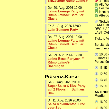
Tanzschule Ritmo Latino®
1 Tick
Alle W
Do. 20. Aug. 2026 19:00
Festiva
Latino Lounge Party mit
Konzert
Ritmo Latino® Barfüßer
Afterpa
Glacis
Ticket
EARLY BIR
Fr. 21. Aug. 2026 18:00
REGULAR:
Latin Summer Party
LAST CALL
Do. 27. Aug. 2026 19:00
Tickets Ve
Latino Lounge Party mit
Ritmo Latino® Barfüßer
Bereits
ab
Glacis
verschied
10:00 –
Sa. 29. Aug. 2026 19:30
Zumba® F
Latino Beats Partyschiff
Percusión
Ritmo Latino® in
Überlingen
11:15 –
12:30 
Präsenz-Kurse
13:45 
Sa. 8. Aug. 2026 20:30
Super Salsa & Kizz Party
15:00 –
auf 2 Floors im Ballhaus
Ab 16:00 
Ulm
Musik:
Di. 11. Aug. 2026 20:00
16:00 
Salsa Movimientos: Free
your Soul
18:00 –