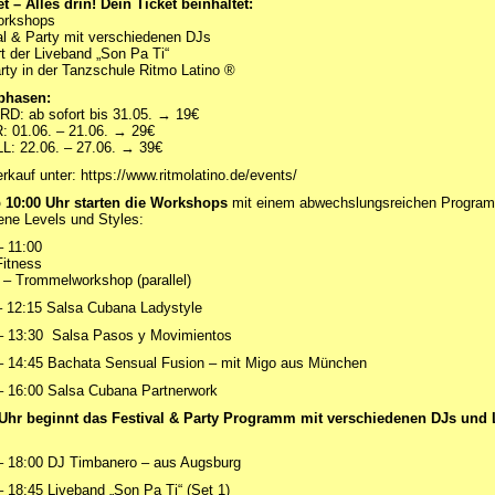
et – Alles drin! Dein Ticket beinhaltet:
orkshops
l & Party mit verschiedenen DJs
 der Liveband „Son Pa Ti“
rty in der Tanzschule Ritmo Latino ®
phasen:
D: ab sofort bis 31.05. → 19€
 01.06. – 21.06. → 29€
: 22.06. – 27.06. → 39€
rkauf unter: https://www.ritmolatino.de/events/
 10:00 Uhr starten die Workshops
mit einem abwechslungsreichen Program
ene Levels und Styles:
 11:00
itness
 – Trommelworkshop (parallel)
 12:15 Salsa Cubana Ladystyle
– 13:30 Salsa Pasos y Movimientos
– 14:45 Bachata Sensual Fusion – mit Migo aus München
 16:00 Salsa Cubana Partnerwork
Uhr beginnt das Festival & Party Programm mit verschiedenen DJs und 
– 18:00 DJ Timbanero – aus Augsburg
 18:45 Liveband „Son Pa Ti“ (Set 1)