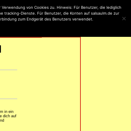
Verwendung von Cookies zu. Hinweis: Für Benutzer, die lediglich
 tracking-Dienste. Für Benutzer, die Konten auf salsaulm.de zur
 Verbindung zum Endgerät des Benutzers verwendet.
ung
RUNG
| IMPRESSUM |
l
m in ein
e dich auf
und