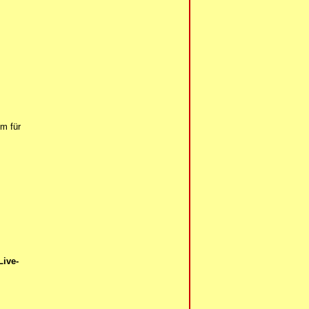
m für
Live-