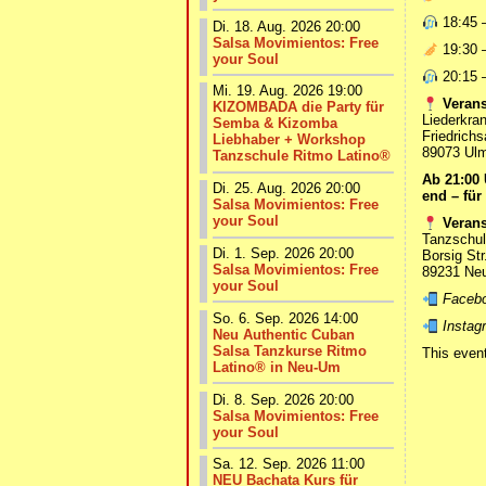
18:45 –
Di. 18. Aug. 2026 20:00
Salsa Movimientos: Free
19:30 –
your Soul
20:15 
Mi. 19. Aug. 2026 19:00
Verans
KIZOMBADA die Party für
Liederkran
Semba & Kizomba
Friedrichs
Liebhaber + Workshop
89073 Ul
Tanzschule Ritmo Latino®
Ab 21:00 
Di. 25. Aug. 2026 20:00
end – für
Salsa Movimientos: Free
your Soul
Verans
Tanzschul
Di. 1. Sep. 2026 20:00
Borsig Str
Salsa Movimientos: Free
89231 Ne
your Soul
Facebo
So. 6. Sep. 2026 14:00
Instagr
Neu Authentic Cuban
Salsa Tanzkurse Ritmo
This even
Latino® in Neu-Um
Di. 8. Sep. 2026 20:00
Salsa Movimientos: Free
your Soul
Sa. 12. Sep. 2026 11:00
NEU Bachata Kurs für