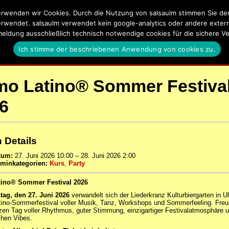
rwenden wir Cookies. Durch die Nutzung von salsaulm stimmen Sie der 
lm
erwendet. salsaulm verwendet kein google-analytics oder andere externe
meldung ausschließlich technisch notwendige cookies für die sichere
a, Kizomba, Zouk und Latin Events in Ulm, Neu-Ulm und Umgeb
Ich stimme der beschriebenen Anwendung von cookies zu.
EN
SALSA UND KIZOMBA LERNEN IN ULM
DATENSCHUTZERKLÄ
mo Latino® Sommer Festiva
26
 Details
tum:
27. Juni 2026 10:00
–
28. Juni 2026 2:00
rminkategorien:
Kurs
,
Party
tino® Sommer Festival 2026
ag, den 27. Juni 2026
verwandelt sich der Liederkranz Kulturbiergarten in Ul
tino-Sommerfestival voller Musik, Tanz, Workshops und Sommerfeeling. Freu
zen Tag voller Rhythmus, guter Stimmung, einzigartiger Festivalatmosphäre 
hen Vibes.