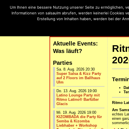
Um Ihnen eine bessere Nutzung unserer Seite zu ermöglichen, ve
SalsaU
Informationen von salsaulm abrufen, werden keinerlei Cookies v
Erstellung von Inhalten haben, werden bei der An
Salsa, Bachat
| START |
AKTUELLE VERANSTALTUNG
Aktuelle Events:
Rit
Was läuft?
20
Parties
Sa. 8. Aug. 2026 20:30
Super Salsa & Kizz Party
auf 2 Floors im Ballhaus
Termin
Ulm
Da
Do. 13. Aug. 2026 19:00
Te
Latino Lounge Party mit
Ritmo Latino® Barfüßer
Ritmo La
Glacis
Am Samst
Mi. 19. Aug. 2026 19:00
echtes La
KIZOMBADA die Party für
einen gan
Semba & Kizomba
sommerlic
Liebhaber + Workshop