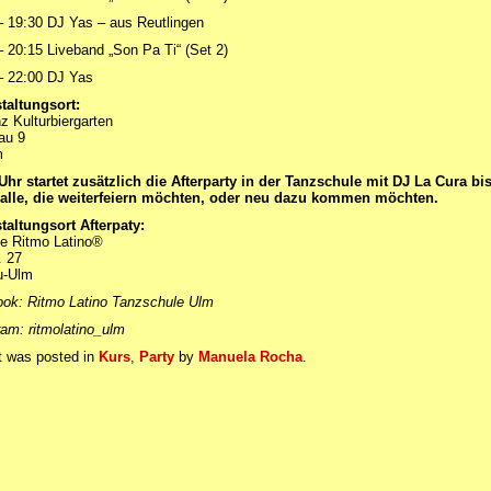
 19:30 DJ Yas – aus Reutlingen
 20:15 Liveband „Son Pa Ti“ (Set 2)
– 22:00 DJ Yas
taltungsort:
z Kulturbiergarten
au 9
m
Uhr startet zusätzlich die Afterparty in der Tanzschule mit DJ La Cura bi
 alle, die weiterfeiern möchten, oder neu dazu kommen möchten.
taltungsort Afterpaty:
e Ritmo Latino®
. 27
u-Ulm
ok: Ritmo Latino Tanzschule Ulm
am: ritmolatino_ulm
t was posted in
Kurs
,
Party
by
Manuela Rocha
.