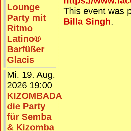
https://www.fa
Lounge
This event was 
Party mit
Billa Singh
.
Ritmo
Latino®
Barfüßer
Glacis
Mi. 19. Aug.
2026 19:00
KIZOMBADA
die Party
für Semba
& Kizomba