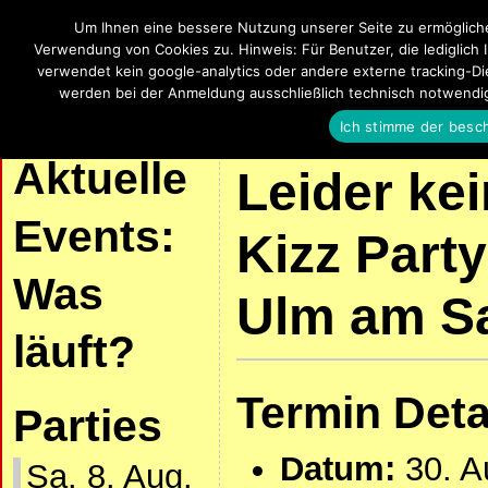
Um Ihnen eine bessere Nutzung unserer Seite zu ermöglich
SalsaUlm
Verwendung von Cookies zu. Hinweis: Für Benutzer, die lediglich 
verwendet kein google-analytics oder andere externe tracking-Die
Salsa, Bachata, Kizomba, Zouk und La
werden bei der Anmeldung ausschließlich technisch notwendi
Ich stimme der besc
| START |
AKTUELLE VERANSTALTUNGEN
SALSA UND KIZOMBA
Aktuelle
Leider ke
Events:
Kizz Part
Was
Ulm am Sa
läuft?
Termin Deta
Parties
Datum:
30. A
Sa. 8. Aug.