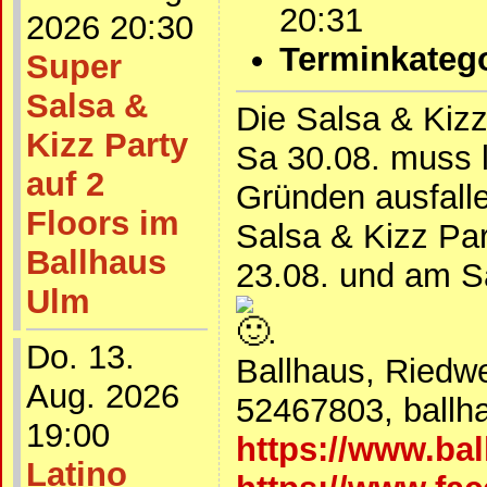
20:31
2026 20:30
Terminkatego
Super
Salsa &
Die Salsa & Kiz
Kizz Party
Sa 30.08. muss l
auf 2
Gründen ausfalle
Floors im
Salsa & Kizz Pa
Ballhaus
23.08. und am S
Ulm
.
Do. 13.
Ballhaus, Riedw
Aug. 2026
52467803, ball
19:00
https://www.ba
Latino