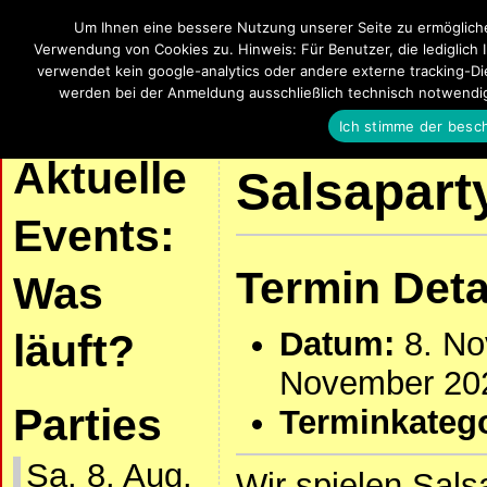
Um Ihnen eine bessere Nutzung unserer Seite zu ermöglich
SalsaUlm
Verwendung von Cookies zu. Hinweis: Für Benutzer, die lediglich 
verwendet kein google-analytics oder andere externe tracking-Die
Salsa, Bachata, Kizomba, Zouk und La
werden bei der Anmeldung ausschließlich technisch notwendi
Ich stimme der besc
| START |
AKTUELLE VERANSTALTUNGEN
SALSA UND KIZOMBA
Aktuelle
Salsapart
Events:
Termin Deta
Was
Datum:
8. N
läuft?
November 20
Parties
Terminkatego
Sa. 8. Aug.
Wir spielen Sal