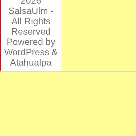
2026
SalsaUlm
-
All Rights
Reserved
Powered by
WordPress
&
Atahualpa