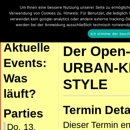
Um Ihnen eine bessere Nutzung unserer Seite zu ermöglich
SalsaUlm
Verwendung von Cookies zu. Hinweis: Für Benutzer, die lediglich 
verwendet kein google-analytics oder andere externe tracking-Die
Salsa, Bachata, Kizomba, Zouk und La
werden bei der Anmeldung ausschließlich technisch notwendi
Ich stimme der besc
| START |
AKTUELLE VERANSTALTUNGEN
SALSA UND KIZOMBA
Aktuelle
Der Open-
Events:
URBAN-KI
Was
STYLE
läuft?
Termin Deta
Parties
Dieser Termin e
Do. 13.