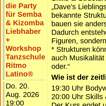
die Party
„Dave’s Lieblin
für Semba
bekannte Strukt
& Kizomba
bauen sie ander
Liebhaber
Dadurch entstehe
+
Figuren, sonder
Workshop
* Strukturen kön
Tanzschule
auch Musikalität
Ritmo
oder.“
Latino®
Wie ist der zeit
Do. 20.
19:30 Uhr Bodyw
Aug. 2026
20:00 Uhr Skills
19:00
Der Kurs endet 