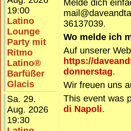
Melde dich einfa
19:00
mail@daveandta
Latino
36137039.
Lounge
Wo melde ich m
Party mit
Auf unserer Web
Ritmo
https://daveand
Latino®
donnerstag
.
Barfüßer
Glacis
Wir freuen uns a
This event was 
Sa. 29.
di Napoli
.
Aug. 2026
19:30
Latino