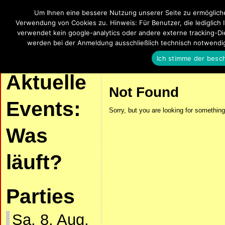
Um Ihnen eine bessere Nutzung unserer Seite zu ermöglich
SalsaUlm
Verwendung von Cookies zu. Hinweis: Für Benutzer, die lediglich 
verwendet kein google-analytics oder andere externe tracking-Die
Salsa, Bachata, Kizomba, Zouk und La
werden bei der Anmeldung ausschließlich technisch notwendi
Ich stimme der besc
| START |
AKTUELLE VERANSTALTUNGEN
SALSA UND KIZOMBA
Aktuelle
Not Found
Events:
Sorry, but you are looking for something 
Was
läuft?
Parties
Sa. 8. Aug.