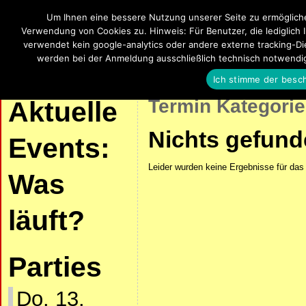
Um Ihnen eine bessere Nutzung unserer Seite zu ermöglich
SalsaUlm
Verwendung von Cookies zu. Hinweis: Für Benutzer, die lediglich 
verwendet kein google-analytics oder andere externe tracking-Die
Salsa, Bachata, Kizomba, Zouk und La
werden bei der Anmeldung ausschließlich technisch notwendi
Ich stimme der besc
| START |
AKTUELLE VERANSTALTUNGEN
SALSA UND KIZOMBA
Termin Kategori
Aktuelle
Nichts gefun
Events:
Leider wurden keine Ergebnisse für das
Was
läuft?
Parties
Do. 13.