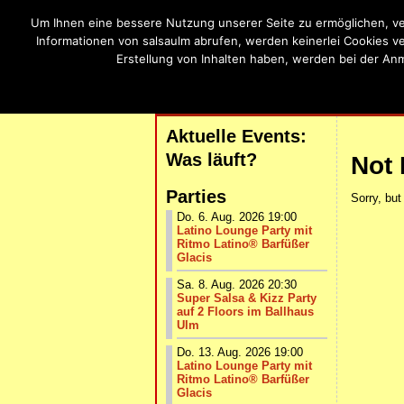
Um Ihnen eine bessere Nutzung unserer Seite zu ermöglichen, ve
SalsaU
Informationen von salsaulm abrufen, werden keinerlei Cookies v
Erstellung von Inhalten haben, werden bei der An
Salsa, Bachat
| START |
AKTUELLE VERANSTALTUNG
Aktuelle Events:
Was läuft?
Not
Parties
Sorry, but
Do. 6. Aug. 2026 19:00
Latino Lounge Party mit
Ritmo Latino® Barfüßer
Glacis
Sa. 8. Aug. 2026 20:30
Super Salsa & Kizz Party
auf 2 Floors im Ballhaus
Ulm
Do. 13. Aug. 2026 19:00
Latino Lounge Party mit
Ritmo Latino® Barfüßer
Glacis