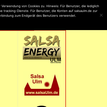
Verwendung von Cookies zu. Hinweis: Für Benutzer, die lediglich
 tracking-Dienste. Für Benutzer, die Konten auf salsaulm.de zur
 Verbindung zum Endgerät des Benutzers verwendet.
ung
RUNG
| IMPRESSUM |