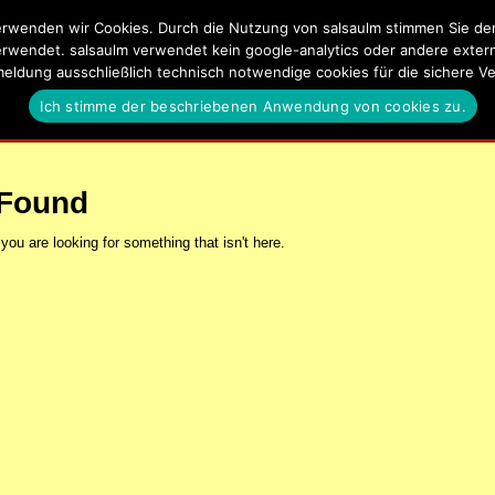
rwenden wir Cookies. Durch die Nutzung von salsaulm stimmen Sie der 
lm
erwendet. salsaulm verwendet kein google-analytics oder andere externe
meldung ausschließlich technisch notwendige cookies für die sichere
a, Kizomba, Zouk und Latin Events in Ulm, Neu-Ulm und Umgeb
Ich stimme der beschriebenen Anwendung von cookies zu.
EN
SALSA UND KIZOMBA LERNEN IN ULM
DATENSCHUTZERKLÄ
 Found
 you are looking for something that isn't here.