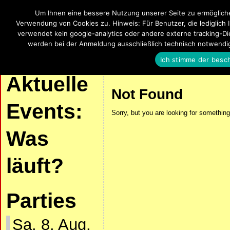
Um Ihnen eine bessere Nutzung unserer Seite zu ermöglich
SalsaUlm
Verwendung von Cookies zu. Hinweis: Für Benutzer, die lediglich 
verwendet kein google-analytics oder andere externe tracking-Die
Salsa, Bachata, Kizomba, Zouk und La
werden bei der Anmeldung ausschließlich technisch notwendi
Ich stimme der besc
| START |
AKTUELLE VERANSTALTUNGEN
SALSA UND KIZOMBA
Aktuelle
Not Found
Events:
Sorry, but you are looking for something 
Was
läuft?
Parties
Sa. 8. Aug.