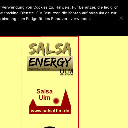
Verwendung von Cookies zu. Hinweis: Für Benutzer, die lediglich
 tracking-Dienste. Für Benutzer, die Konten auf salsaulm.de zur
 Verbindung zum Endgerät des Benutzers verwendet.
ung
RUNG
| IMPRESSUM |