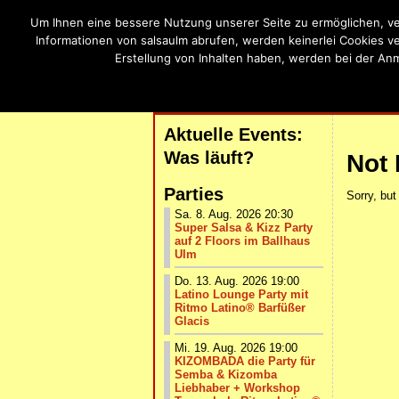
Um Ihnen eine bessere Nutzung unserer Seite zu ermöglichen, ve
SalsaU
Informationen von salsaulm abrufen, werden keinerlei Cookies v
Erstellung von Inhalten haben, werden bei der An
Salsa, Bachat
| START |
AKTUELLE VERANSTALTUNG
Aktuelle Events:
Was läuft?
Not
Parties
Sorry, but
Sa. 8. Aug. 2026 20:30
Super Salsa & Kizz Party
auf 2 Floors im Ballhaus
Ulm
Do. 13. Aug. 2026 19:00
Latino Lounge Party mit
Ritmo Latino® Barfüßer
Glacis
Mi. 19. Aug. 2026 19:00
KIZOMBADA die Party für
Semba & Kizomba
Liebhaber + Workshop